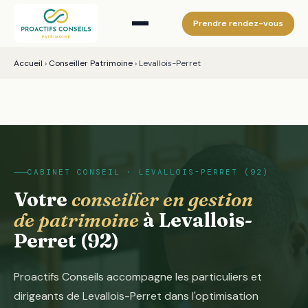
Prendre rendez-vous
Accueil
›
Conseiller Patrimoine
›
Levallois-Perret
CABINET CONSEIL · LEVALLOIS-PERRET (92)
Votre
conseiller en gestion
de patrimoine
à Levallois-
Perret (92)
Proactifs Conseils accompagne les particuliers et
dirigeants de Levallois-Perret dans l'optimisation