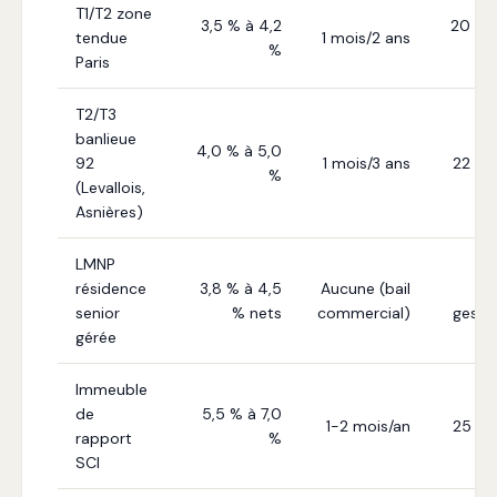
T1/T2 zone
3,5 % à 4,2
20 % 
tendue
1 mois/2 ans
%
Paris
T2/T3
banlieue
4,0 % à 5,0
92
1 mois/3 ans
22 % 
%
(Levallois,
Asnières)
LMNP
résidence
3,8 % à 4,5
Aucune (bail
senior
% nets
commercial)
gesti
gérée
Immeuble
de
5,5 % à 7,0
1-2 mois/an
25 % 
rapport
%
SCI