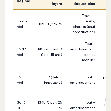
Régime
loyers
déductibles
Travaux,
Inv
Foncier
intérêts,
TMI + 17,2 % PS
ave
réel
charges (sauf
construction)
Tout +
LMNP
BIC (souvent 0
amortissement
Cad
réel
€ net 15 ans)
bien et
mobilier
Inv
LMP
BIC (déficit
Tout +
prof
réel
imputable)
amortissement
Fam
SCI à
IS 15 % puis 25
Tout +
hori
l'IS
%
amortissement
tra