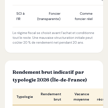
D
SCI à
Foncier
Comme
l'IR
(transparente)
foncier réel
Le régime fiscal se choisit avant l'achat et conditionne
tout le reste. Une mauvaise structuration initiale peut
coûter 20 % de rendement net pendant 20 ans.
Rendement brut indicatif par
typologie 2026 (Île-de-France)
Rendement
Vacance
Ch
Typologie
brut
moyenne
récur