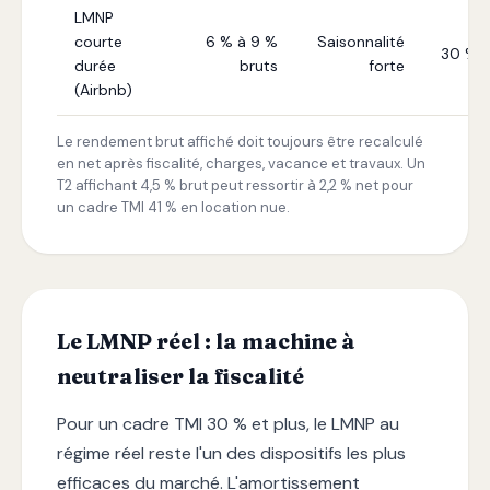
LMNP
courte
6 % à 9 %
Saisonnalité
30 % 
durée
bruts
forte
(Airbnb)
Le rendement brut affiché doit toujours être recalculé
en net après fiscalité, charges, vacance et travaux. Un
T2 affichant 4,5 % brut peut ressortir à 2,2 % net pour
un cadre TMI 41 % en location nue.
Le LMNP réel : la machine à
neutraliser la fiscalité
Pour un cadre TMI 30 % et plus, le LMNP au
régime réel reste l'un des dispositifs les plus
efficaces du marché. L'amortissement