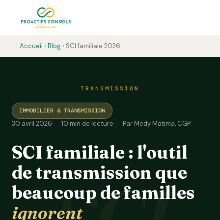
Accueil
›
Blog
› SCI familiale 2026
TRANSMISSION
IMMOBILIER & TRANSMISSION
30 avril 2026
10 min de lecture
Par Medy Matima, CGP
SCI familiale : l'outil
de transmission que
beaucoup de familles
ignorent