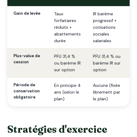
Gain de levée
Taux
IR barème
forfaitaires
progressif +
réduits +
cotisations
abattements
sociales
durée
salariales
Plus-value de
PFU 31,4 %
PFU 31,4 % ou
cession
ou barème IR
barème IR sur
sur option
option
Période de
En principe 4
Aucune (fixée
conservation
ans (selon le
librement par
obligatoire
plan)
le plan)
Stratégies d'exercice