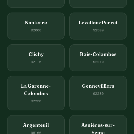
Nanterre
Levallois-Perret
92000
92300
Clichy
Bois-Colombes
92110
92270
La Garenne-
Gennevilliers
Colombes
92230
92250
Argenteuil
Asnières-sur-
Seine
95100