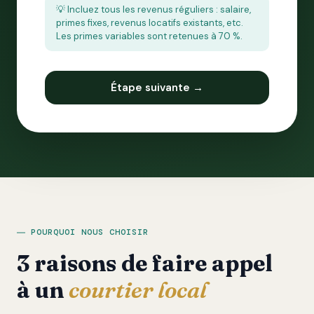
💡 Incluez tous les revenus réguliers : salaire,
primes fixes, revenus locatifs existants, etc.
Les primes variables sont retenues à 70 %.
Étape suivante →
POURQUOI NOUS CHOISIR
3 raisons de faire appel
à un
courtier local