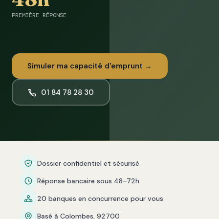
PREMIÈRE RÉPONSE
Simuler ma capacité d'emprunt →
01 84 78 28 30
Dossier confidentiel et sécurisé
Réponse bancaire sous 48–72h
20 banques en concurrence pour vous
Basé à Colombes, 92700